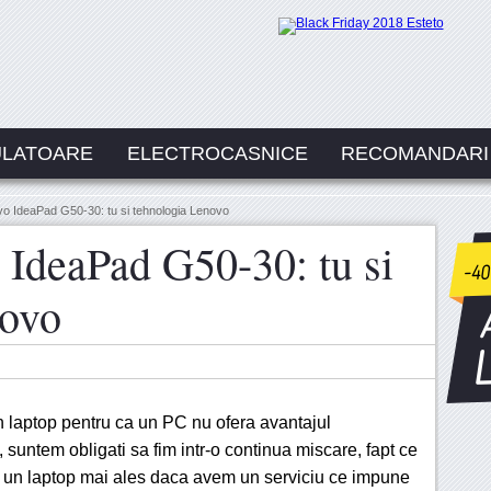
ULATOARE
ELECTROCASNICE
RECOMANDARI
o IdeaPad G50-30: tu si tehnologia Lenovo
IdeaPad G50-30: tu si
novo
n laptop pentru ca un PC nu ofera avantajul
, suntem obligati sa fim intr-o continua miscare, fapt ce
un laptop mai ales daca avem un serviciu ce impune