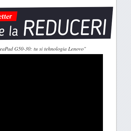
eaPad G50-30: tu si tehnologia Lenovo"