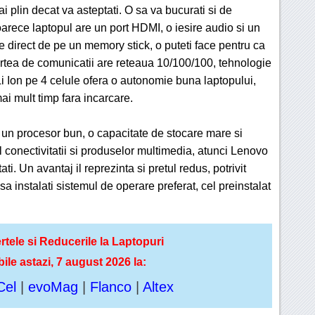
mai plin decat va asteptati. O sa va bucurati si de
oarece laptopul are un port HDMI, o iesire audio si un
me direct de pe un memory stick, o puteti face pentru ca
rtea de comunicatii are reteaua 10/100/100, tehnologie
Li Ion pe 4 celule ofera o autonomie buna laptopului,
mai mult timp fara incarcare.
 un procesor bun, o capacitate de stocare mare si
 conectivitatii si produselor multimedia, atunci Lenovo
. Un avantaj il reprezinta si pretul redus, potrivit
sa instalati sistemul de operare preferat, cel preinstalat
rtele si Reducerile la Laptopuri
bile astazi, 7 august 2026 la:
Cel
|
evoMag
|
Flanco
|
Altex