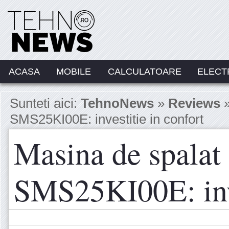
ACASA
MOBILE
CALCULATOARE
ELECT
Sunteti aici:
TehnoNews
»
Reviews
»
SMS25KI00E: investitie in confort
Masina de spala
SMS25KI00E: inve