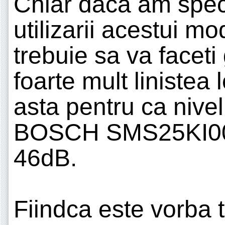
Chiar daca am specif
utilizarii acestui mo
trebuie sa va faceti 
foarte mult linistea 
asta pentru ca nive
BOSCH SMS25KI00E
46dB.
Fiindca este vorba 