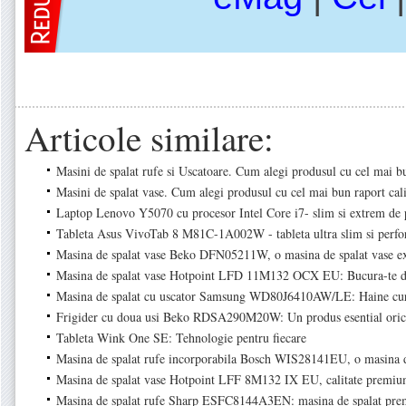
Articole similare:
Masini de spalat rufe si Uscatoare. Cum alegi produsul cu cel mai bu
Masini de spalat vase. Cum alegi produsul cu cel mai bun raport cali
Laptop Lenovo Y5070 cu procesor Intel Core i7- slim si extrem de 
Tableta Asus VivoTab 8 M81C-1A002W - tableta ultra slim si perf
Masina de spalat vase Beko DFN05211W, o masina de spalat vase ex
Masina de spalat vase Hotpoint LFD 11M132 OCX EU: Bucura-te de
Masina de spalat cu uscator Samsung WD80J6410AW/LE: Haine cura
Frigider cu doua usi Beko RDSA290M20W: Un produs esential orica
Tableta Wink One SE: Tehnologie pentru fiecare
Masina de spalat rufe incorporabila Bosch WIS28141EU, o masina d
Masina de spalat vase Hotpoint LFF 8M132 IX EU, calitate premium
Masina de spalat rufe Sharp ESFC8144A3EN: masina de spalat pr