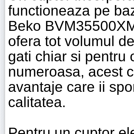
functioneaza pe baza
Beko BVM35500XMS.
ofera tot volumul d
gati chiar si pentru 
numeroasa, acest cu
avantaje care ii spo
calitatea.
Pentru un cuptor ele