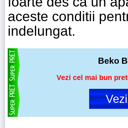
foarte des ca un apar
aceste conditii pen
indelungat.
Beko 
Vezi cel mai bun pret
Vez