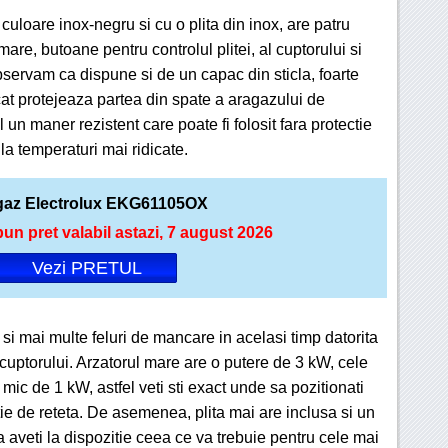
uloare inox-negru si cu o plita din inox, are patru
are, butoane pentru controlul plitei, al cuptorului si
bservam ca dispune si de un capac din sticla, foarte
ucat protejeaza partea din spate a aragazului de
 un maner rezistent care poate fi folosit fara protectie
 la temperaturi mai ridicate.
gaz Electrolux EKG61105OX
bun pret valabil astazi, 7 august 2026
Vezi PRETUL
ar si mai multe feluri de mancare in acelasi timp datorita
a cuptorului. Arzatorul mare are o putere de 3 kW, cele
ic de 1 kW, astfel veti sti exact unde sa pozitionati
ctie de reteta. De asemenea, plita mai are inclusa si un
 aveti la dispozitie ceea ce va trebuie pentru cele mai