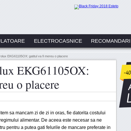
ULATOARE
ELECTROCASNICE
RECOMANDARI
rolux EKG61105OX: gatitul va fi mereu o placere
rolux EKG61105OX:
ereu o placere
item sa mancam zi de zi in oras, fie datorita costului
ori regimului alimentar. De aceea este necesar sa ne
ru pentru a putea gati felurile de mancare preferate in