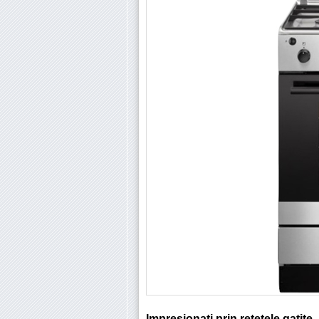
Impresionati prin retetele gatite