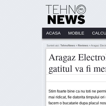
ACASA
MOBILE
CALC
Sunteti aici:
TehnoNews
»
Reviews
» Aragaz Elect
Aragaz Elect
gatitul va fi m
Stim foarte bine ca nu toti ne perm
mai ridicat, fie datorita timpului 
facem o bucatarie dupa placul nost