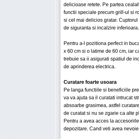
delicioase retete. Pe partea cealalt
functii speciale precum grill-ul si r
si cel mai delicios gratar. Cuptorul
de siguranta si incalzire inferioara.
Pentru a-l pozitiona perfect in bu
x 60 cm si o latime de 60 cm, iar c
trebuie sa ii asigurati spatiul de i
de aprinderea electrica.
Curatare foarte usoara
Pe langa functiile si beneficiile 
va va ajuta sa il curatati intrucat st
absoarbe grasimea, astfel curatarea
de curatat si nu se zgarie ca alte p
Pentru a avea acces la accesoriile
depozitare. Cand veti avea nevoie d