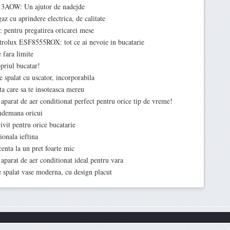
13AOW: Un ajutor de nadejde
cu aprindere electrica, de calitate
entru pregatirea oricarei mese
ctrolux ESF8555ROX: tot ce ai nevoie in bucatarie
fara limite
riul bucatar!
palat cu uscator, incorporabila
a care sa te insoteasca mereu
parat de aer conditionat perfect pentru orice tip de vreme!
ndemana oricui
it pentru orice bucatarie
onala ieftina
nta la un pret foarte mic
parat de aer conditionat ideal pentru vara
palat vase moderna, cu design placut