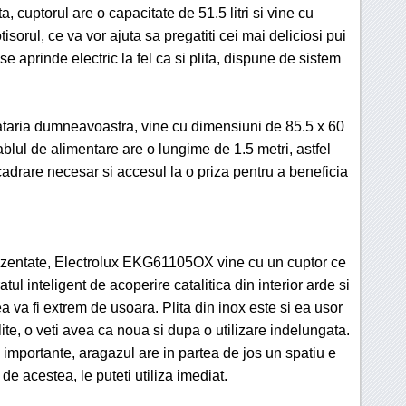
a, cuptorul are o capacitate de 51.5 litri si vine cu
otisorul, ce va vor ajuta sa pregatiti cei mai deliciosi pui
 se aprinde electric la fel ca si plita, dispune de sistem
cataria dumneavoastra, vine cu dimensiuni de 85.5 x 60
ablul de alimentare are o lungime de 1.5 metri, astfel
ncadrare necesar si accesul la o priza pentru a beneficia
prezentate, Electrolux EKG61105OX vine cu un cuptor ce
ratul inteligent de acoperire catalitica din interior arde si
 va fi extrem de usoara. Plita din inox este si ea usor
lite, o veti avea ca noua si dupa o utilizare indelungata.
 importante, aragazul are in partea de jos un spatiu e
e acestea, le puteti utiliza imediat.