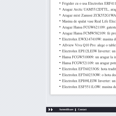
Frigider cu o usa Electrolux ERF41
Aragaz Arctic UAM5512DTTL, aragaz 
Aragaz mixt Zanussi ZCK552G1WA: p
Masina de spalat vase Real Life Ele
Aragaz Hansa FCGW621109: gateste 
Aragaz Hansa FCMW582109: fii prop
Electrolux EWX147410W: masina de s
Allview Viva Q10 Pro: alege o tablet
Electrolux EPI12LEIW Inverter: un a
Hansa FCGW510009: un aragaz la i
Hansa FCGW521109: un aragaz potriv
Electrolux EFT60233OS: hota traditi
Electrolux EFT60233OW: o hota dece
Electrolux EPI09LEIW Inverter: un a
Electrolux ESF5511LOW: masina de s
Autentificare
Contact